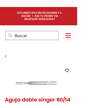
ESCOBEDO 1504 ENTRE AGUIRRE Y C.
BALLÉN I
HAZ TU PEDIDO VIA
WHATSAPP
0
998422557​
Aguja doble singer 90/14