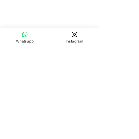
QUIENES SOMOS
0998 - 422 - 557
ecuamoldes@gmail.com
Whatsapp
Instagram
DIRECCIÓN
Escobedo 1504 entre Aguirre
y Clemente Ballén - Guayaquil
Cómo llegar
Comprar ahora