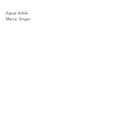
Aguja doble
Marca: Singer
Catálogo de productos
Patrones textiles
Cursos de costura
Pedido por
WhatsApp
HORARIO DE ATENCIÓN
Lun - Vier
9:00 am – 6:00 pm
Sábados
9:00 am – 4:00 pm
Domingos
Cerrado