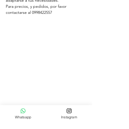
adaptarse a tus necesidades.
Para precios, y pedidos, por favor
contactarse al 0998422557
Catálogo de productos
Patrones textiles
Cursos de costura
Pedido por
WhatsApp
HORARIO DE ATENCIÓN
Lun - Vier
9:00 am – 6:00 pm
Sábados
9:00 am – 4:00 pm
Domingos
Cerrado
Whatsapp
Instagram
QUIENES SOMOS