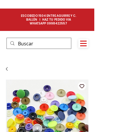
ESCOBEDO 1504 ENTRE AGUIRRE Y C.
BALLÉN I
HAZ TU PEDIDO VIA
WHATSAPP
0
998422557​