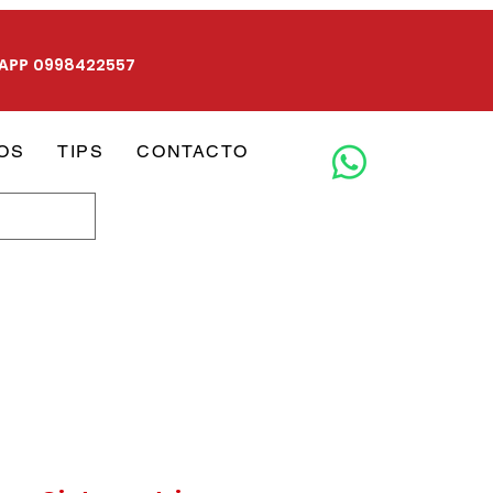
SAPP
0
998422557​
OS
TIPS
CONTACTO