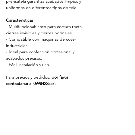
prensatela garantiza acabados limpios y
uniformes en diferentes tipos de tela.
Características:
- Multifuncional: apto para costura recta,
cierres invisibles y cierres normales.
- Compatible con máquinas de coser
industriales.
- Ideal para confección profesional y
acabados precisos.
- Fácil instalación y uso.
Para precios y pedidos,
por favor
contactarse al 0998422557.
Catálogo de productos
Patrones textiles
Cursos de costura