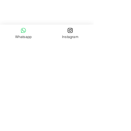
Pedido por
WhatsApp
HORARIO DE ATENCIÓN
Lun - Vier
9:00 am – 6:00 pm
Whatsapp
Instagram
Sábados
9:00 am – 4:00 pm
Domingos
Cerrado
QUIENES SOMOS
0998 - 422 - 557
ecuamoldes@gmail.com
DIRECCIÓN
Escobedo 1504 entre Aguirre
y Clemente Ballén - Guayaquil
Cómo llegar