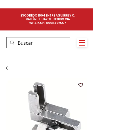
ESCOBEDO 1504 ENTRE AGUIRRE Y C.
BALLÉN I
HAZ TU PEDIDO VIA
WHATSAPP
0
998422557​