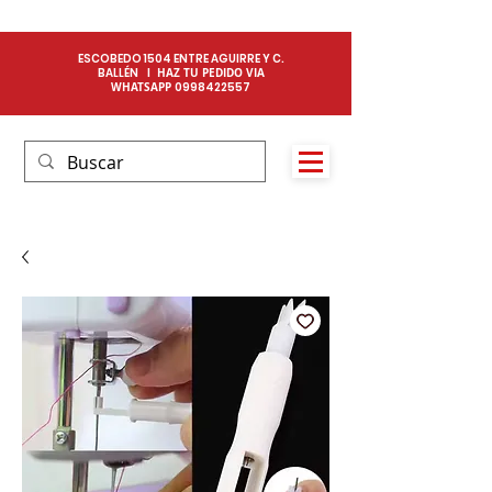
ESCOBEDO 1504 ENTRE AGUIRRE Y C.
BALLÉN I
HAZ TU PEDIDO VIA
WHATSAPP
0
998422557​