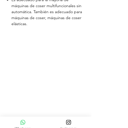
máquinas de coser multifuncionales sin
automática. También es adecuado para
máquinas de coser, máquinas de coser
elásticas.
Catálogo de productos
Patrones textiles
Cursos de costura
Pedido por
WhatsApp
HORARIO DE ATENCIÓN
Lun - Vier
9:00 am – 6:00 pm
Sábados
9:00 am – 4:00 pm
Domingos
Cerrado