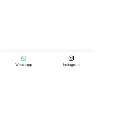
Catálogo de productos
Patrones textiles
Cursos de costura
Pedido por
WhatsApp
HORARIO DE ATENCIÓN
Whatsapp
Instagram
Lun - Vier
9:00 am – 6:00 pm
Sábados
9:00 am – 4:00 pm
Domingos
Cerrado
QUIENES SOMOS
0998 - 422 - 557
ecuamoldes@gmail.com