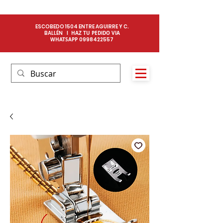
ESCOBEDO 1504 ENTRE AGUIRRE Y C.
BALLÉN I
HAZ TU PEDIDO VIA
WHATSAPP
0
998422557​