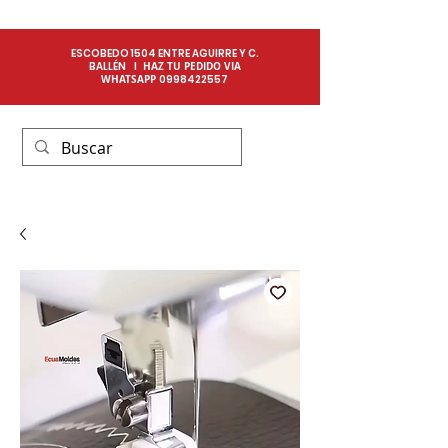
ESCOBEDO 1504 ENTRE AGUIRRE Y C.
BALLÉN I
HAZ TU PEDIDO VIA
WHATSAPP
0
998422557​