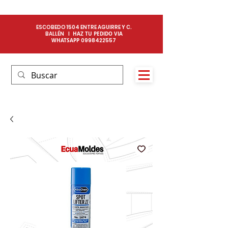
ESCOBEDO 1504 ENTRE AGUIRRE Y C.
BALLÉN I
HAZ TU PEDIDO VIA
WHATSAPP
0
998422557​