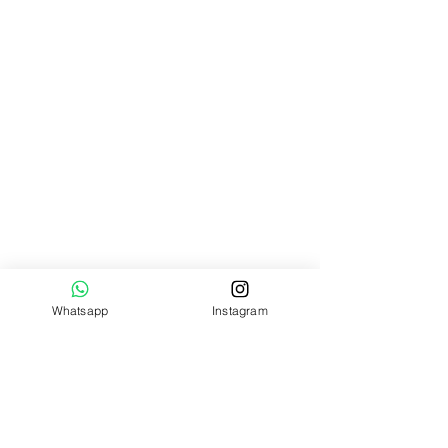
Catálogo de productos
Patrones textiles
Cursos de costura
Pedido por
WhatsApp
HORARIO DE ATENCIÓN
Lun - Vier
9:00 am – 6:00 pm
Sábados
9:00 am – 4:00 pm
Domingos
Cerrado
QUIENES SOMOS
Whatsapp
Instagram
0998 - 422 - 557
ecuamoldes@gmail.com
DIRECCIÓN
Escobedo 1504 entre Aguirre