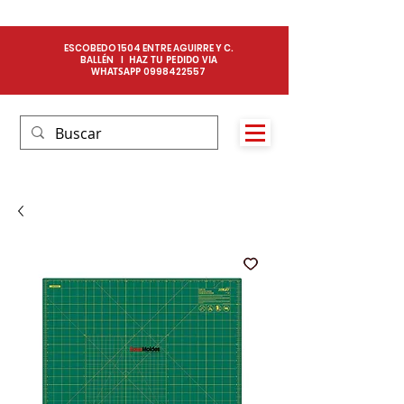
ESCOBEDO 1504 ENTRE AGUIRRE Y C.
BALLÉN I
HAZ TU PEDIDO VIA
WHATSAPP
0
998422557​