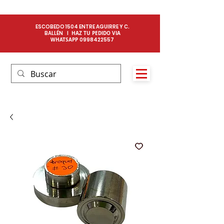
ESCOBEDO 1504 ENTRE AGUIRRE Y C.
BALLÉN I
HAZ TU PEDIDO VIA
WHATSAPP
0
998422557​