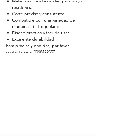
Materiales de alta calidad para mayor
resistencia
Corte preciso y consistente
Compatible con una variedad de
máquinas de troquelado
Diseño práctico y fácil de usar
Excelente durabilidad
Para precios y pedidos, por favor
contactarse al 0998422557.
Catálogo de productos
Patrones textiles
Cursos de costura
Pedido por
WhatsApp
HORARIO DE ATENCIÓN